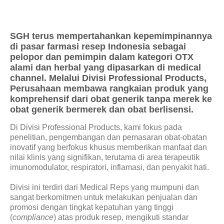
Berita
Investor
SGH terus mempertahankan kepemimpinannya
di pasar farmasi resep Indonesia sebagai
pelopor dan pemimpin dalam kategori OTX
Keberlanjutan
alami dan herbal yang dipasarkan di medical
channel. Melalui Divisi Professional Products,
Perusahaan membawa rangkaian produk yang
Hubungi Kami
komprehensif dari obat generik tanpa merek ke
obat generik bermerek dan obat berlisensi.
Profesional Kesehatan
Di Divisi Professional Products, kami fokus pada
penelitian, pengembangan dan pemasaran obat-obatan
inovatif yang berfokus khusus memberikan manfaat dan
Karir
nilai klinis yang signifikan, terutama di area terapeutik
imunomodulator, respiratori, inflamasi, dan penyakit hati.
Divisi ini terdiri dari Medical Reps yang mumpuni dan
sangat berkomitmen untuk melakukan penjualan dan
promosi dengan tingkat kepatuhan yang tinggi
(
compliance
) atas produk resep, mengikuti standar