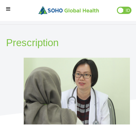
EN
ID
Bisnis Kami
»
Prescription
Beranda
Prescription
Brand Kami
Partner Kami
Bisnis Kami
Tentang Kami
Natural Wellness